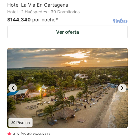
Hotel La Vía En Cartagena
Hotel · 2 Huéspedes · 30 Dormitorios
$144,340
por noche
*
Ver oferta
Piscina
4.5
(
1298
reseñas
)