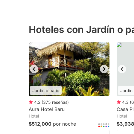
Hoteles con Jardín o p
Jardín o patio
Jardín 
4.2
(
375
reseñas
)
4.3
(
6
Aura Hotel Baru
Casa P
Hotel
Hotel
$512,000
por noche
$3,938