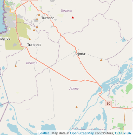
Leaflet
| Map data ©
OpenStreetMap
contributors,
CC-BY-SA