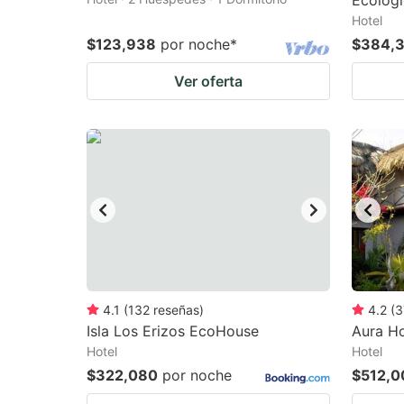
Ecolog
Hotel
$123,938
por noche
*
$384,
Ver oferta
4.1
(
132
reseñas
)
4.2
(
3
Isla Los Erizos EcoHouse
Aura Ho
Hotel
Hotel
$322,080
por noche
$512,0