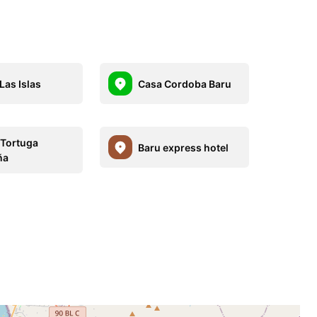
Las Islas
Casa Cordoba Baru
 Tortuga
Baru express hotel
ña