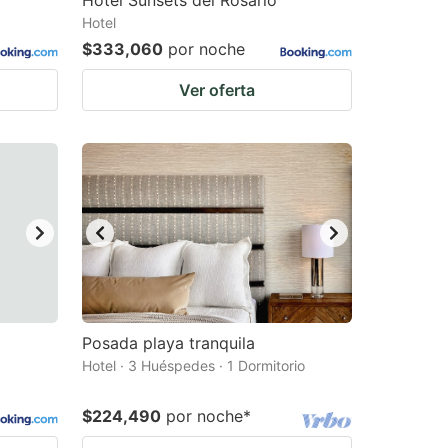
Hotel Sunsets del Rosario
changing
changing
Hotel
dates.
dates.
$333,060
por noche
Ver oferta
Posada playa tranquila
Hotel · 3 Huéspedes · 1 Dormitorio
$224,490
por noche
*