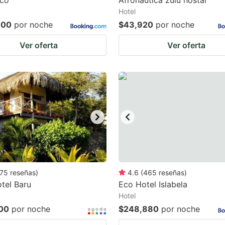
ico
Afronautica zulu hostal
Hotel
300
por noche
$43,920
por noche
Ver oferta
Ver oferta
75
reseñas
)
4.6
(
465
reseñas
)
tel Baru
Eco Hotel Islabela
Hotel
00
por noche
$248,880
por noche